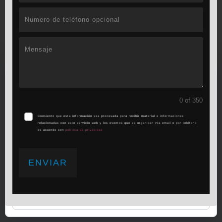
Utilizamos cookies propias y de terceros para
garantizar el funcionamiento de la web, medir su
uso y mejorar nuestros servicios. Puede aceptar
0 of 350
todas las cookies, rechazar las no necesarias o
Consiento que esta información sea procesada para recibir material e informaciones
configurar sus preferencias.
Política de cookies
relacionadas con este servicio web y los eventos que se organicen vía email o por teléfono
de acuerdo con
política de privacidad
Aceptar todo
ENVIAR
Rechazar
Configurar