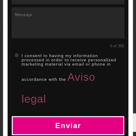
Utilizamos cookies propias y de terceros para
0 of 350
garantizar el funcionamiento de la web, medir su
I consent to having my information
uso y mejorar nuestros servicios. Puede aceptar
processed in order to receive personalized
marketing material via email or phone in
todas las cookies, rechazar las no necesarias o
Aviso
configurar sus preferencias.
Política de cookies
accordance with the
Aceptar todo
legal
Rechazar
Configurar
Enviar