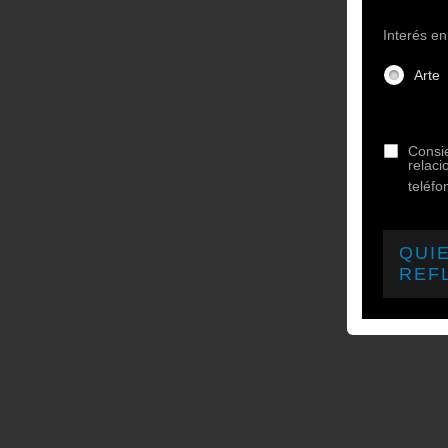
Interés en
Arte
Consie
relaci
teléf
QUI
REF