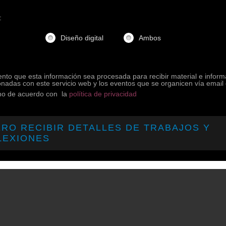
:
Diseño digital
Ambos
nto que esta información sea procesada para recibir material e infor
onadas con este servicio web y los eventos que se organicen vía email 
ono de acuerdo con la
política de privacidad
ERO RECIBIR DETALLES DE TRABAJOS Y
LEXIONES