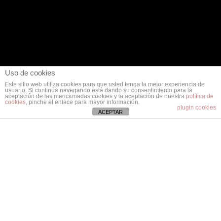
Uso de cookies
Este sitio web utiliza cookies para que usted tenga la mejor experiencia de
usuario. Si continúa navegando está dando su consentimiento para la
aceptación de las mencionadas cookies y la aceptación de nuestra
política de
cookies
, pinche el enlace para mayor información.
plugin cookies
ACEPTAR
Copyright
2026
Jacco van den Hoek - Fine Art
Disclaimer
-
Privacy policy
-
Cookies policy