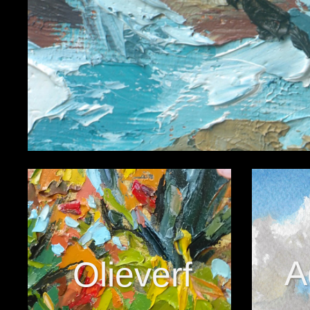
A
Olieverf