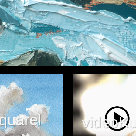
quarel
videoKu