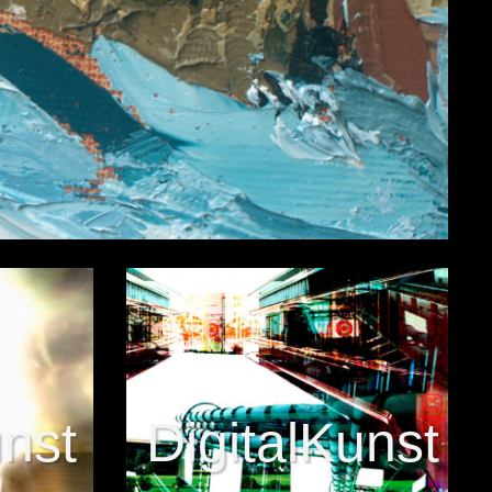
nst
DigitalKunst