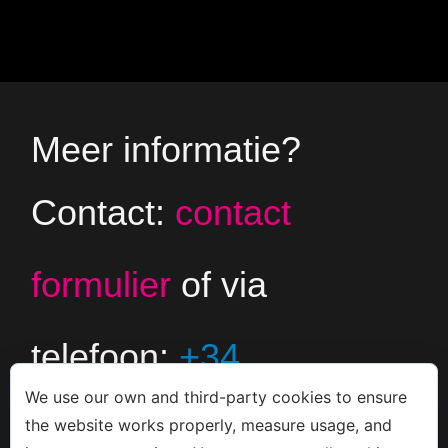
Meer informatie?
Contact:
contact
formulier
of via
telefoon:
+34
We use our own and third-party cookies to ensure
666533308
the website works properly, measure usage, and