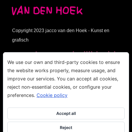
Copyright
2023
jacco van den Hoek - Kunst en
grafisch
Aansprakelijkheid
ontwerp
-
-
We use our own and third-party cookies to ensure
the website works properly, measure usage, and
Privacy
improve our services. You can accept all cookies,
reject non-essential cookies, or configure your
beleid
Cookies beleid
preferences.
Cookie policy
-
Accept all
Reject