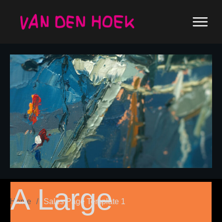
A Large
/
Home
Sales Page Template 1