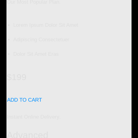
Our Most Popular Plan.
Lorem Ipsum Dolor Sit Amet
Adipiscing Consectetuer
Dolor Sit Amet Eras
$199
ADD TO CART
Instant Online Delivery.
Advanced