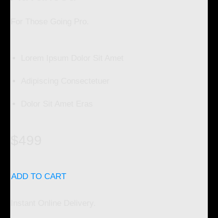
For Those Going Pro.
Lorem Ipsum Dolor Sit Amet
Adipiscing Consectetuer
Dolor Sit Amet Eras
$499
ADD TO CART
Instant Online Delivery.