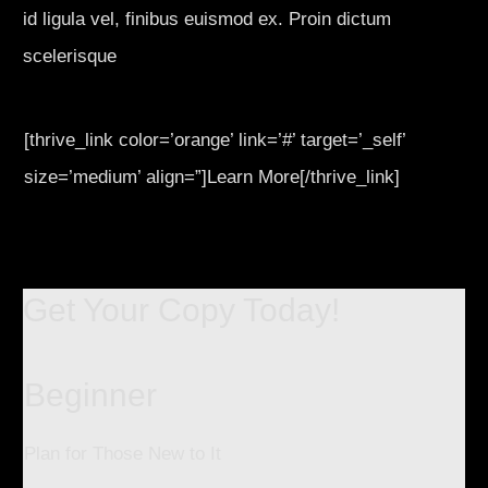
id ligula vel, finibus euismod ex. Proin dictum
scelerisque
[thrive_link color=’orange’ link=’#’ target=’_self’
size=’medium’ align=”]Learn More[/thrive_link]
Get Your Copy Today!
Beginner
Plan for Those New to It