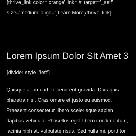
[thrive_link color=’orange’ link=’#’ target=’_self’
size=’medium’ align=”]Learn More[/thrive_link]
Lorem Ipsum Dolor SIt Amet 3
[divider style=’left’]
Quisque at arcu id ex hendrerit gravida. Duis quis
pharetra nisl. Cras ornare et justo eu euismod.
Praesent consectetur libero scelerisque sapien
dapibus vehicula. Phasellus eget libero condimentum,
lacinia nibh at, vulputate risus. Sed nulla mi, porttitor