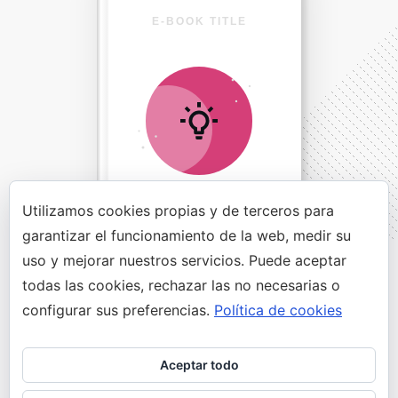
E-BOOK TITLE
Utilizamos cookies propias y de terceros para
garantizar el funcionamiento de la web, medir su
uso y mejorar nuestros servicios. Puede aceptar
Direct Your Visitors to a Clear
todas las cookies, rechazar las no necesarias o
Action at the Bottom of the
configurar sus preferencias.
Política de cookies
Page
Aceptar todo