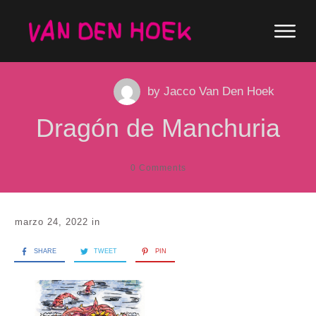
by
Jacco Van Den Hoek
Dragón de Manchuria
0
Comments
marzo 24, 2022
in
SHARE
TWEET
PIN