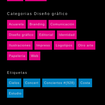
Categorias Diseño gráfico
Acuarela
Branding
Comunicación
Diseño gráfico
Editorial
Identidad
Ilustraciones
Impreso
Logotipos
Otro arte
Papelería
Web
Etiquetas
Cielos
Concert
Conciertos #(928)
Costa
Estudio