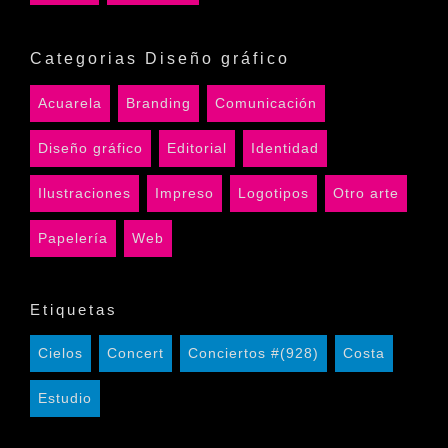
Categorias Diseño gráfico
Acuarela
Branding
Comunicación
Diseño gráfico
Editorial
Identidad
Ilustraciones
Impreso
Logotipos
Otro arte
Papelería
Web
Etiquetas
Cielos
Concert
Conciertos #(928)
Costa
Estudio