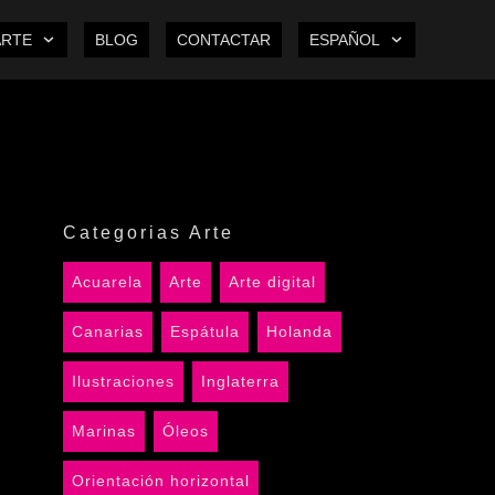
ARTE
BLOG
CONTACTAR
ESPAÑOL
Categorias Arte
Acuarela
Arte
Arte digital
Canarias
Espátula
Holanda
Ilustraciones
Inglaterra
Marinas
Óleos
Orientación horizontal