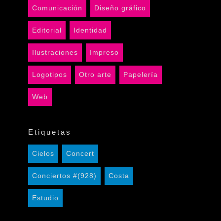
Comunicación
Diseño gráfico
Editorial
Identidad
Ilustraciones
Impreso
Logotipos
Otro arte
Papelería
Web
Etiquetas
Cielos
Concert
Conciertos #(928)
Costa
Estudio