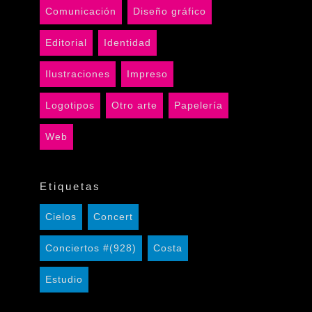
Comunicación
Diseño gráfico
Editorial
Identidad
Ilustraciones
Impreso
Logotipos
Otro arte
Papelería
Web
Etiquetas
Cielos
Concert
Conciertos #(928)
Costa
Estudio