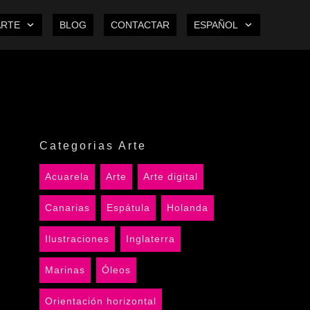
ARTE
BLOG
CONTACTAR
ESPAÑOL
Categorias Arte
Acuarela
Arte
Arte digital
Canarias
Espátula
Holanda
Ilustraciones
Inglaterra
Marinas
Óleos
Orientación horizontal