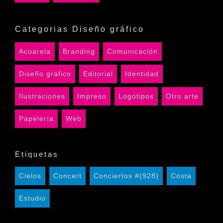
Categorias Diseño gráfico
Acuarela
Branding
Comunicación
Diseño gráfico
Editorial
Identidad
Ilustraciones
Impreso
Logotipos
Otro arte
Papelería
Web
Etiquetas
Cielos
Concert
Conciertos #(928)
Costa
Estudio