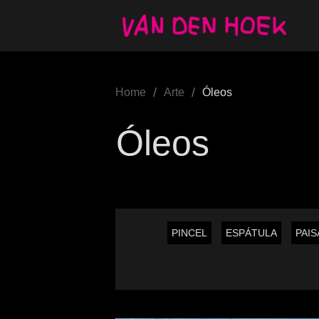
/
/
Home
Arte
Óleos
Óleos
PINCEL
ESPÁTULA
PAIS