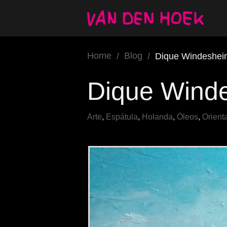
Home
Blog
/
/
Dique Windeshei
Dique Wind
Arte
,
Espátula
,
Holanda
,
Óleos
,
Orienta