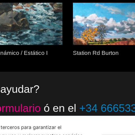
námico / Estático I
Station Rd Burton
 ayudar?
ormulario
ó en el
+34 66653
terceros para garantizar el