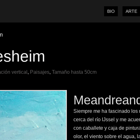
BIO
ARTE
m
esheim
ción vertical
,
Paisajes
,
Tamaño hasta 50cm
Meandreand
Siempre me ha fascinado los r
cerca del río IJssel y me acuer
con caballete y caja de pintura
olor, el viento sobre el agua,