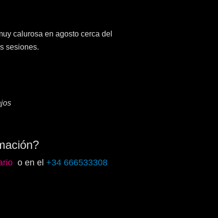
 muy calurosa en agosto cerca del
s sesiones.
jos
mación?
ario
o en el
+34 666533308