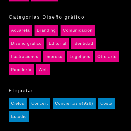
Categorias Diseño gráfico
Acuarela
Branding
Comunicación
Diseño gráfico
Editorial
Identidad
Ilustraciones
Impreso
Logotipos
Otro arte
Papelería
Web
Etiquetas
Cielos
Concert
Conciertos #(928)
Costa
Estudio