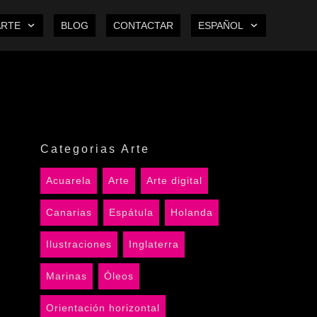
ARTE
BLOG
CONTACTAR
ESPAÑOL
Categorias Arte
Acuarela
Arte
Arte digital
Canarias
Espátula
Holanda
Ilustraciones
Inglaterra
Marinas
Óleos
Orientación horizontal