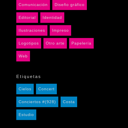
Comunicación
Diseño gráfico
Editorial
Identidad
Ilustraciones
Impreso
Logotipos
Otro arte
Papelería
Web
Etiquetas
Cielos
Concert
Conciertos #(928)
Costa
Estudio