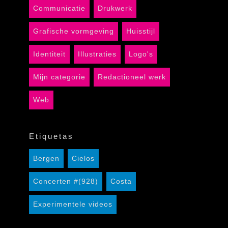
Communicatie
Drukwerk
Grafische vormgeving
Huisstijl
Identiteit
Illustraties
Logo's
Mijn categorie
Redactioneel werk
Web
Etiquetas
Bergen
Cielos
Concerten #(928)
Costa
Experimentele videos