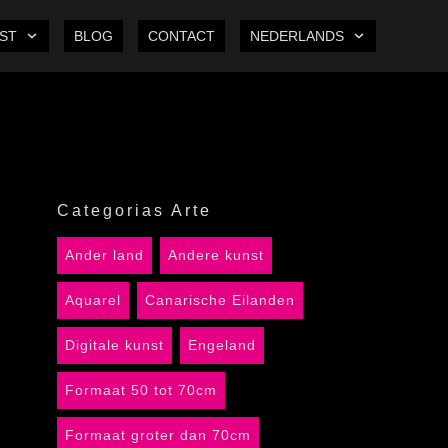
ST
BLOG
CONTACT
NEDERLANDS
Categorias Arte
Ander land
Andere kunst
Aquarel
Canarische Eilanden
Digitale kunst
Engeland
Formaat 50 tot 70cm
Formaat groter dan 70cm