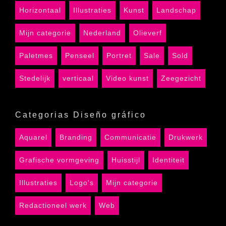
Horizontaal
Illustraties
Kunst
Landschap
Mijn categorie
Nederland
Olieverf
Paletmes
Penseel
Portret
Sale
Sold
Stedelijk
verticaal
Video kunst
Zeegezicht
Categorias Diseño gráfico
Aquarel
Branding
Communicatie
Drukwerk
Grafische vormgeving
Huisstijl
Identiteit
Illustraties
Logo's
Mijn categorie
Redactioneel werk
Web