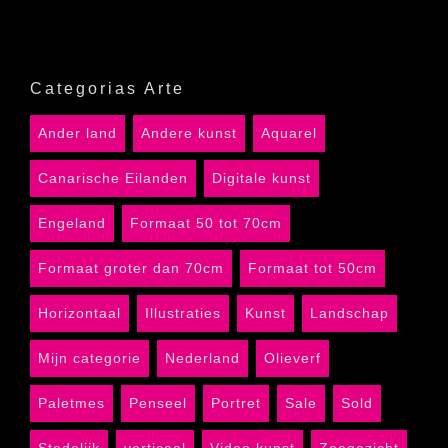
Categorias Arte
Ander land
Andere kunst
Aquarel
Canarische Eilanden
Digitale kunst
Engeland
Formaat 50 tot 70cm
Formaat groter dan 70cm
Formaat tot 50cm
Horizontaal
Illustraties
Kunst
Landschap
Mijn categorie
Nederland
Olieverf
Paletmes
Penseel
Portret
Sale
Sold
Stedelijk
verticaal
Video kunst
Zeegezicht