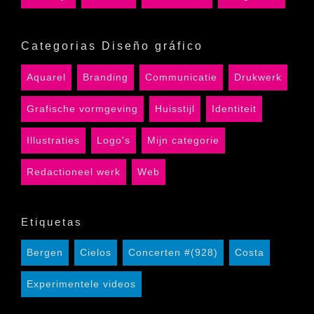
Categorias Diseño gráfico
Aquarel
Branding
Communicatie
Drukwerk
Grafische vormgeving
Huisstijl
Identiteit
Illustraties
Logo's
Mijn categorie
Redactioneel werk
Web
Etiquetas
Bergen
Cielos
Concerten #(928)
Costa
Experimentele videos