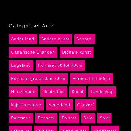
Categorias Arte
Ander land
Andere kunst
Aquarel
Canarische Eilanden
Digitale kunst
Engeland
Formaat 50 tot 70cm
Formaat groter dan 70cm
Formaat tot 50cm
Horizontaal
Illustraties
Kunst
Landschap
Mijn categorie
Nederland
Olieverf
Paletmes
Penseel
Portret
Sale
Sold
Stedelijk
verticaal
Video kunst
Zeegezicht