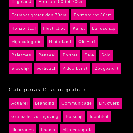
Engeland
Formaat 50 tot 70cm
Formaat groter dan 70cm
Formaat tot 50cm
Horizontaal
Illustraties
Kunst
Landschap
Mijn categorie
Nederland
Olieverf
Paletmes
Penseel
Portret
Sale
Sold
Stedelijk
verticaal
Video kunst
Zeegezicht
Categorias Diseño gráfico
Aquarel
Branding
Communicatie
Drukwerk
Grafische vormgeving
Huisstijl
Identiteit
Illustraties
Logo's
Mijn categorie