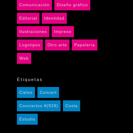
Comunicación
Diseño gráfico
Editorial
Identidad
Ilustraciones
Impreso
Logotipos
Otro arte
Papelería
Web
Etiquetas
Cielos
Concert
Conciertos #(928)
Costa
Estudio