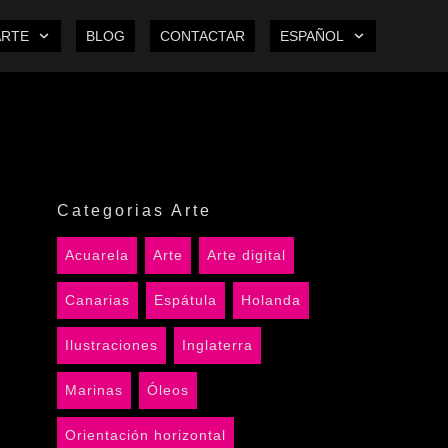
ARTE
BLOG
CONTACTAR
ESPAÑOL
Categorias Arte
Acuarela
Arte
Arte digital
Canarias
Espátula
Holanda
Ilustraciones
Inglaterra
Marinas
Óleos
Orientación horizontal