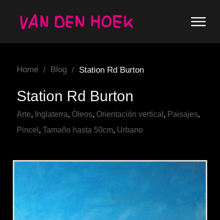
Home
Blog
/
/
Station Rd Burton
Station Rd Burton
Arte
,
Inglaterra
,
Óleos
,
Orientación vertical
,
Paisajes
,
Pincel
,
Tamaño hasta 50cm
,
Urbano