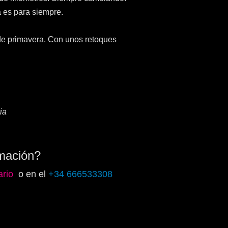
 es para siempre.
e de primavera. Con unos retoques
ia
mación?
ario
o en el
+34 666533308