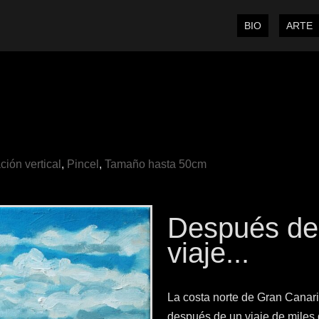
BIO
ARTE
ción vertical
,
Pincel
,
Tamaño hasta 50cm
Después de 
viaje...
La costa norte de Gran Canar
después de un viaje de miles