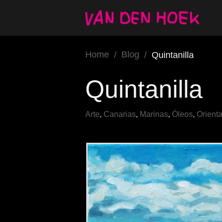
Home
Blog
/
/
Quintanilla
Quintanilla
Arte
,
Canarias
,
Marinas
,
Óleos
,
Orienta