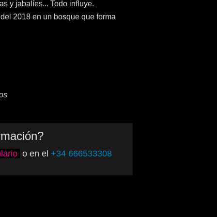
as y jabalíes... Todo influye.
re del 2018 en un bosque que forma
os
rmación?
lario
o en el
+34 666533308