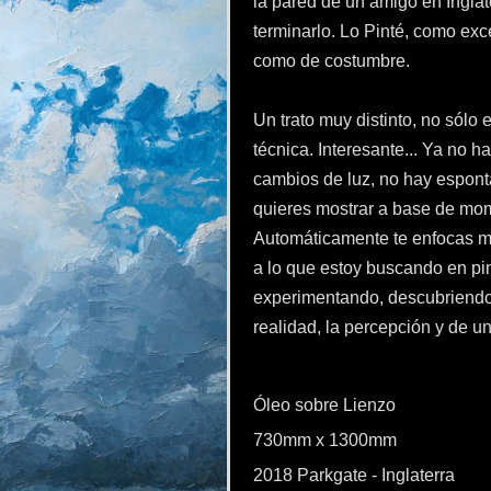
la pared de un amigo en Inglate
terminarlo. Lo Pinté, como exce
como de costumbre.
Un trato muy distinto, no sólo
técnica. Interesante... Ya no h
cambios de luz, no hay espont
quieres mostrar a base de mom
Automáticamente te enfocas má
a lo que estoy buscando en pint
experimentando, descubriendo
realidad, la percepción y de u
Óleo sobre Lienzo
730mm x 1300mm
2018 Parkgate - Inglaterra