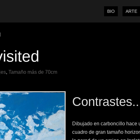
BIO
ARTE
d
isited
jes
,
Tamaño más de 70cm
Contrastes..
Dibujado en carboncillo hace u
cuadro de gran tamaño horizon