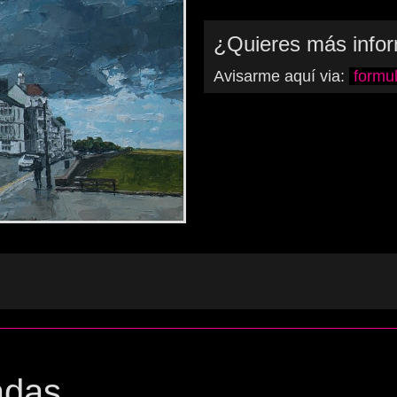
¿Quieres más info
Avisarme aquí via:
formul
adas