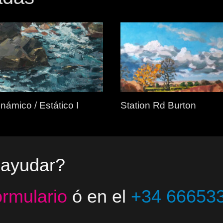
námico / Estático I
Station Rd Burton
 ayudar?
ormulario
ó en el
+34 66653