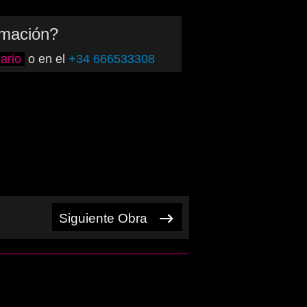
rmación?
ario
o en el
+34 666533308
Siguiente Obra