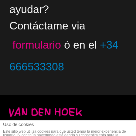
ayudar?
Contáctame via
formulario
ó en el
+34
666533308
Uso de cookies
Copyright 2023 - Jacco van den Hoek - Arte
Aviso legal
-
Privacidad
-
Este sitio web utiliza cookies para que usted tenga la mejor experiencia de
usuario. Si continúa navegando está dando su consentimiento para la