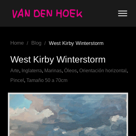
Home
Blog
/
/
West Kirby Winterstorm
West Kirby Winterstorm
Arte
,
Inglaterra
,
Marinas
,
Óleos
,
Orientación horizontal
,
Pincel
,
Tamaño 50 a 70cm