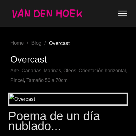
Home
Blog
/
/
Overcast
Overcast
Arte
,
Canarias
,
Marinas
,
Óleos
,
Orientación horizontal
,
Pincel
,
Tamaño 50 a 70cm
Poema de un día
nublado...