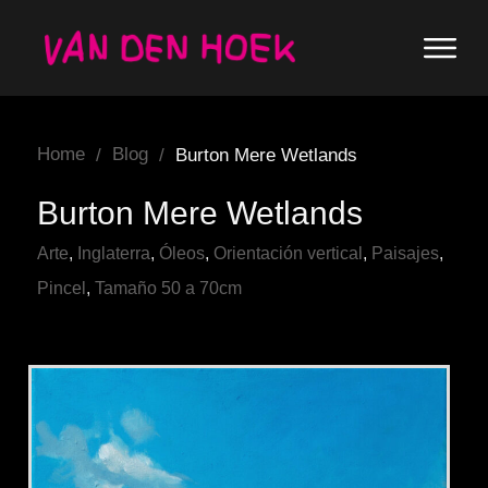
Home
Blog
/
/
Burton Mere Wetlands
Burton Mere Wetlands
Arte
,
Inglaterra
,
Óleos
,
Orientación vertical
,
Paisajes
,
Pincel
,
Tamaño 50 a 70cm