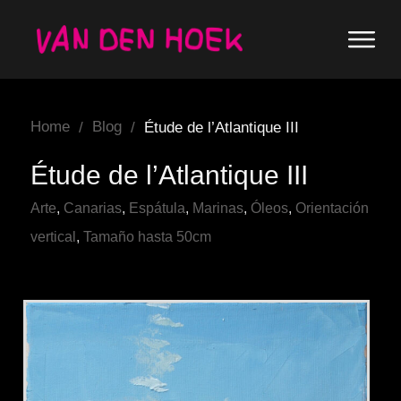
Home
Blog
/
/
Étude de l’Atlantique III
Étude de l’Atlantique III
Arte
,
Canarias
,
Espátula
,
Marinas
,
Óleos
,
Orientación
vertical
,
Tamaño hasta 50cm