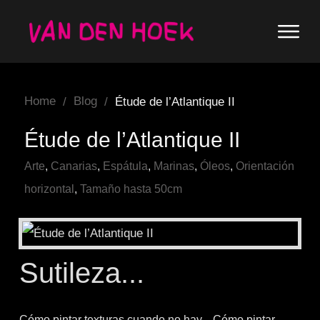
Home
Blog
/
/
Étude de l’Atlantique II
Étude de l’Atlantique II
Arte
,
Canarias
,
Espátula
,
Marinas
,
Óleos
,
Orientación
horizontal
,
Tamaño hasta 50cm
Sutileza...
Cómo pintar texturas cuando no hay... Cómo pintar