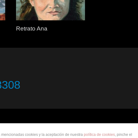
Retrato Ana
3308
as mencionadas cookies y la aceptación de nuestra
política de cookies
, pinche el