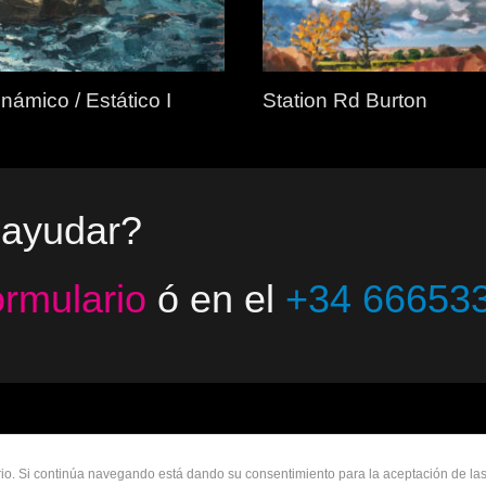
námico / Estático I
Station Rd Burton
 ayudar?
ormulario
ó en el
+34 66653
 2023 - Jacco van den Hoek - Arte
Aviso legal
-
Privacidad
-
Política de Cookies
uario. Si continúa navegando está dando su consentimiento para la aceptación de l