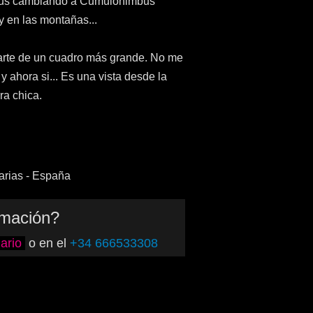
ulus cambiando a Cumulonimbus
y en las montañas...
arte de un cuadro más grande. No me
 y ahora si... Es una vista desde la
ra chica.
arias - España
rmación?
ario
o en el
+34 666533308