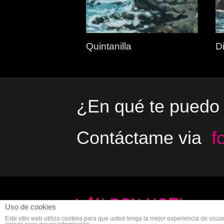
Quintanilla
Di
¿En qué te puedo
Contáctame via
f
Uso de cookies
Copyright
Este sitio web utiliza cookies para que usted tenga la mejor experiencia de us