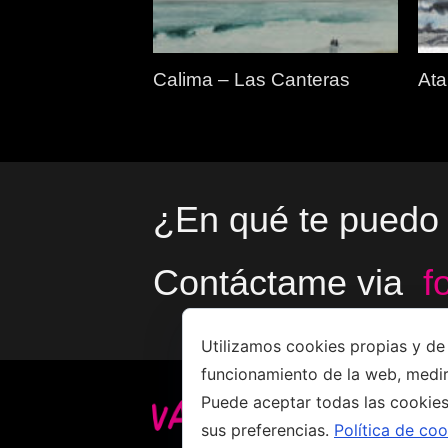
Calima – Las Canteras
Ata
¿En qué te puedo
Contáctame via
f
Utilizamos cookies propias y de 
funcionamiento de la web, medir
Puede aceptar todas las cookies
Copyright
sus preferencias.
Política de coo