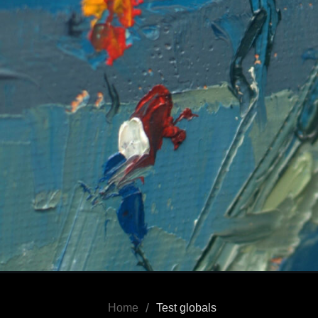
/
Home
Test globals