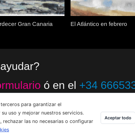
rdecer Gran Canaria
El Atlántico en febrero
 ayudar?
ormulario
ó en el
+34 66653
terceros para garantizar el
 su uso y mejorar nuestros servicios.
Aceptar todo
, rechazar las no necesarias o configurar
 2023 - Jacco van den Hoek - Arte
Aviso legal
-
Privacidad
-
Política de Cookies
kies