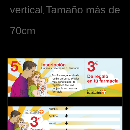
vertical
Tamaño más de
,
70cm