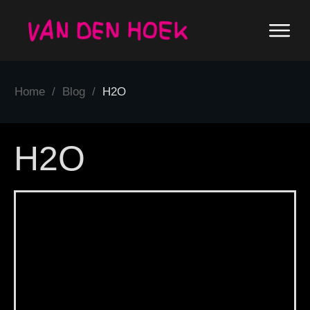
Home
/
Blog
/
H2O
H2O