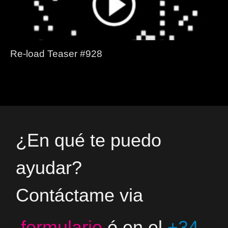
Re-load Teaser #928
¿En qué te puedo
ayudar?
Contáctame via
formulario
ó en el
+34