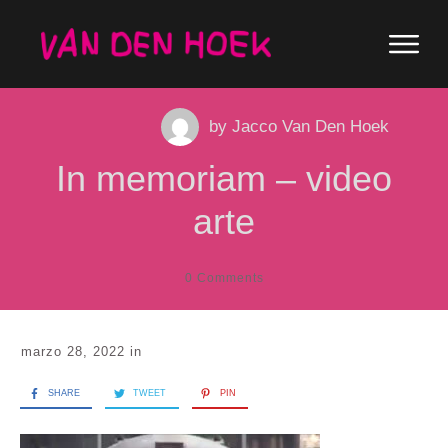
by
Jacco Van Den Hoek
In memoriam – video
arte
0
Comments
marzo 28, 2022
in
SHARE
TWEET
PIN