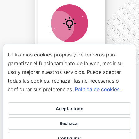
Utilizamos cookies propias y de terceros para
garantizar el funcionamiento de la web, medir su
uso y mejorar nuestros servicios. Puede aceptar
Direct Your Visitors to a Clear
todas las cookies, rechazar las no necesarias o
Action at the Bottom of the
configurar sus preferencias.
Política de cookies
Page
Aceptar todo
Rechazar
Click Here Now
Configurar