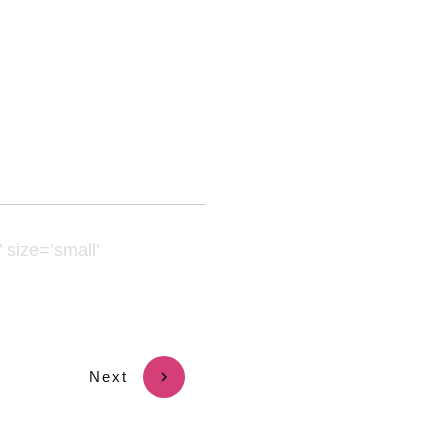
’ size=’small’
Next