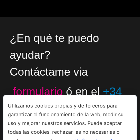
¿En qué te puedo
ayudar?
Contáctame via
formulario
ó en el
+34
Utilizamos cookies propias y de terceros para
666533308
garantizar el funcionamiento de la web, medir su
uso y mejorar nuestros servicios. Puede aceptar
todas las cookies, rechazar las no necesarias o