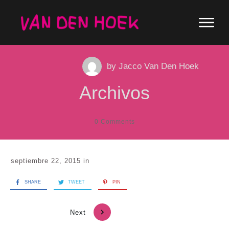
by
Jacco Van Den Hoek
Archivos
0
Comments
septiembre 22, 2015
in
SHARE
TWEET
PIN
Next