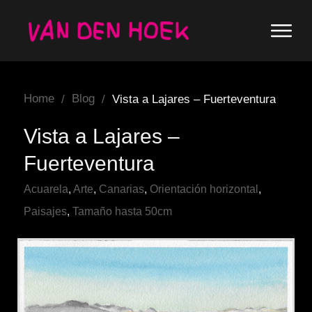
Home
Blog
/
/
Vista a Lajares – Fuerteventura
Vista a Lajares –
Fuerteventura
Acuarela
,
Arte
,
Canarias
,
Orientación horizontal
,
Paisajes
,
Tamaño hasta 50cm