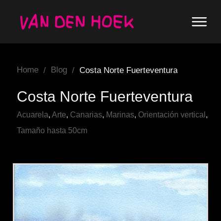
Home
Blog
/
/
Costa Norte Fuerteventura
Costa Norte Fuerteventura
Acuarela
,
Arte
,
Canarias
,
Marinas
,
Orientación vertical
,
Tamaño hasta 50cm