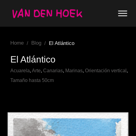
Home
Blog
/
/
El Atlántico
El Atlántico
Acuarela
,
Arte
,
Canarias
,
Marinas
,
Orientación vertical
,
Tamaño hasta 50cm