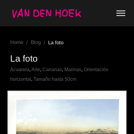
Home
Blog
/
/
La foto
La foto
Acuarela
,
Arte
,
Canarias
,
Marinas
,
Orientación
horizontal
,
Tamaño hasta 50cm