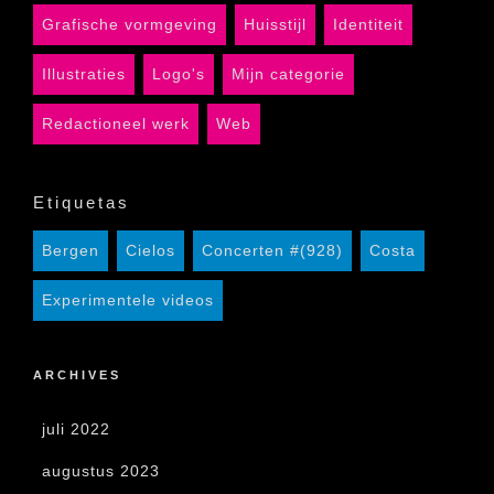
Grafische vormgeving
Huisstijl
Identiteit
Illustraties
Logo's
Mijn categorie
Redactioneel werk
Web
Etiquetas
Bergen
Cielos
Concerten #(928)
Costa
Experimentele videos
ARCHIVES
juli 2022
augustus 2023