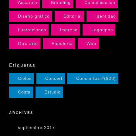
Acuarela
Branding
Comunicación
Diseño gráfico
Editorial
Identidad
Ilustraciones
Impreso
Logotipos
Otro arte
Papelería
Web
Etiquetas
Cielos
Concert
Conciertos #(928)
Costa
Estudio
ARCHIVES
septiembre 2017