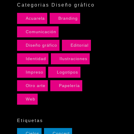
Categorias Diseño gráfico
Acuarela
Branding
Comunicación
Diseño gráfico
Editorial
Identidad
Ilustraciones
Impreso
Logotipos
Otro arte
Papelería
Web
Etiquetas
Cielos
Concert