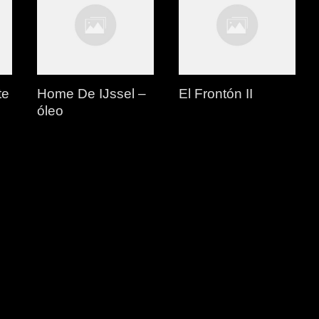
te
Home De IJssel –
El Frontón II
óleo