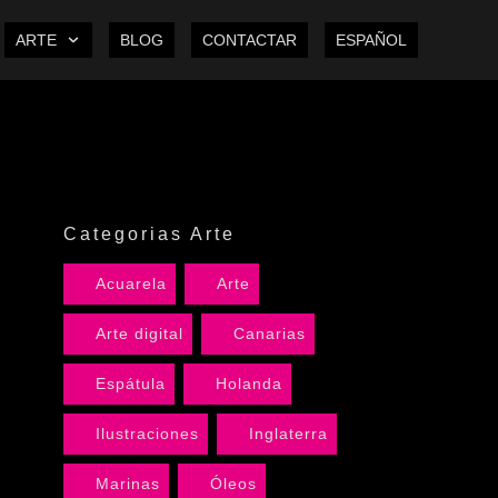
ARTE
BLOG
CONTACTAR
ESPAÑOL
Categorias Arte
Acuarela
Arte
Arte digital
Canarias
Espátula
Holanda
Ilustraciones
Inglaterra
Marinas
Óleos