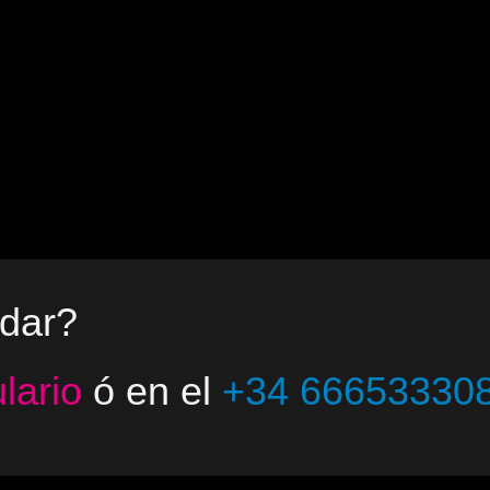
dar?
lario
ó en el
+34 66653330